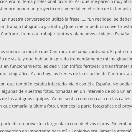
icios era mi tema profesional favorito. Así que me pareció muy atra
 siempre ponen un proyecto no comercial en el reino de la fantasía y
En nuestra conversación utilizó la frase: …. “En realidad, se deberí
rabajo fotográfico gratuito. ¿Quién me impediría convertir estas 
e Canfranc, fuimos a trabajar juntos y planeamos el viaje a Españ
is sueños lo mucho que Canfranc me había cautivado. El patrón rec
o de visita y que habían inspirado tremendamente mi imaginación.
 en funcionamiento, es decir, con tráfico ferroviario transfronter
udio fotográfico. Y aún hoy, los trenes de la estación de Canfranc
egor, que también estaba infectado, viajó con él a España. No podí
 algunas de nuestras fotos, tomadas en un intervalo de sólo un añ
 de los antiguos equipos. Ya me sentía como en casa en las calles d
 que tomaría la última foto. Entonces la parte fotográfica del pro
parte de un proyecto a largo plazo con objetivos claros. Sin embar
nvertido en importante para mí. El objetivo era llamar la atención s