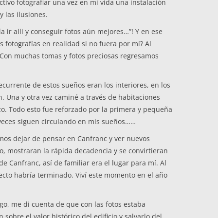
ctivo fotografiar una vez en mi vida una instalación
 las ilusiones.
a ir alli y conseguir fotos aún mejores…”! Y en ese
fotografías en realidad si no fuera por mí? Al
a. Con muchas tomas y fotos preciosas regresamos
urrente de estos sueños eran los interiores, en los
 Una y otra vez caminé a través de habitaciones
izo. Todo esto fue reforzado por la primera y pequeña
 a veces siguen circulando en mis sueños……
amos dejar de pensar en Canfranc y ver nuevos
o, mostraran la rápida decadencia y se convirtieran
e Canfranc, así de familiar era el lugar para mí. Al
yecto habría terminado. Viví este momento en el año
go, me di cuenta de que con las fotos estaba
obre el valor histórico del edificio y salvarlo del