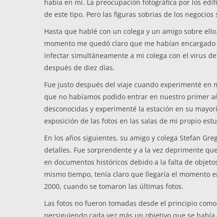
había en mí. La preocupación fotográfica por los edif
de este tipo. Pero las figuras sobrias de los negocios
Hasta que hablé con un colega y un amigo sobre ello. 
momento me quedó claro que me habían encargado un t
infectar simultáneamente a mi colega con el virus d
después de diez días.
Fue justo después del viaje cuando experimenté en m
que no habíamos podido entrar en nuestro primer añ
desconocidas y experimenté la estación en su mayoría
exposición de las fotos en las salas de mi propio est
En los años siguientes, su amigo y colega Stefan Gr
detalles. Fue sorprendente y a la vez deprimente que
en documentos históricos debido a la falta de objetos
mismo tiempo, tenía claro que llegaría el momento en
2000, cuando se tomaron las últimas fotos.
Las fotos no fueron tomadas desde el principio como 
persiguiendo cada vez más un objetivo que se había co