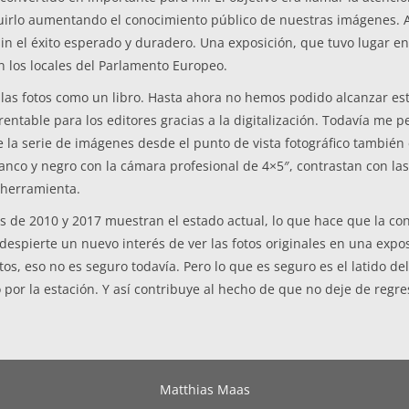
uirlo aumentando el conocimiento público de nuestras imágenes. As
in el éxito esperado y duradero. Una exposición, que tuvo lugar en
n los locales del Parlamento Europeo.
las fotos como un libro. Hasta ahora no hemos podido alcanzar este
entable para los editores gracias a la digitalización. Todavía me p
e la serie de imágenes desde el punto de vista fotográfico tambié
lanco y negro con la cámara profesional de 4×5″, contrastan con las
 herramienta.
s de 2010 y 2017 muestran el estado actual, lo que hace que la cont
 despierte un nuevo interés de ver las fotos originales en una expo
otos, eso no es seguro todavía. Pero lo que es seguro es el latido 
por la estación. Y así contribuye al hecho de que no deje de regre
Matthias Maas