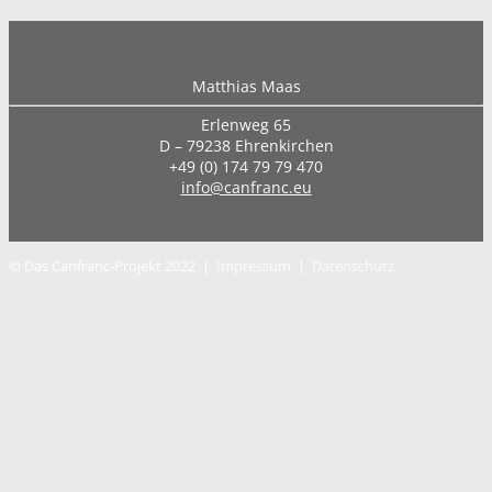
Matthias Maas
Erlenweg 65
D – 79238 Ehrenkirchen
+49 (0) 174 79 79 470
info@canfranc.eu
© Das Canfranc‑Projekt 2022
|
Impressum
|
Datenschutz