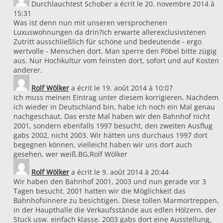
Durchlauchtest Schober
a écrit le
20. novembre 2014
à
15:31
Was ist denn nun mit unseren versprochenen
Luxuswohnungen da drin?Ich erwarte allerexclusivstenen
Zutritt ausschließlich für schöne und bedeutende - ergo
wertvolle - Menschen dort. Man sperre den Pöbel bitte zügig
aus. Nur Hochkultur vom feinsten dort, sofort und auf Kosten
anderer.
Rolf Wölker
a écrit le
19. août 2014
à
10:07
Ich muss meinen Eintrag unter diesem korrigieren. Nachdem
ich wieder in Deutschland bin, habe ich noch ein Mal genau
nachgeschaut. Das erste Mal haben wir den Bahnhof nicht
2001, sondern ebenfalls 1997 besucht, den zweiten Ausflug
gabs 2002, nicht 2003. Wir hätten uns durchaus 1997 dort
begegnen können, vielleicht haben wir uns dort auch
gesehen, wer weiß.BG,Rolf Wölker
Rolf Wölker
a écrit le
9. août 2014
à
20:44
Wir haben den Bahnhof 2001, 2003 und nun gerade vor 3
Tagen besucht. 2001 hatten wir die Möglichkeit das
Bahnhofsinnere zu besichtigen. Diese tollen Marmortreppen,
in der Haupthalle die Verkaufsstände aus edlen Hölzern, der
Stuck usw. einfach klasse. 2003 gabs dort eine Ausstellung,