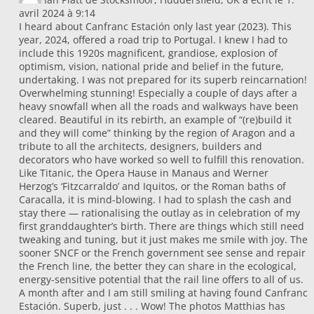
avril 2024
à
9:14
I heard about Canfranc Estación only last year (2023). This
year, 2024, offered a road trip to Portugal. I knew I had to
include this 1920s magnificent, grandiose, explosion of
optimism, vision, national pride and belief in the future,
undertaking. I was not prepared for its superb reincarnation!
Overwhelming stunning! Especially a couple of days after a
heavy snowfall when all the roads and walkways have been
cleared. Beautiful in its rebirth, an example of “(re)build it
and they will come” thinking by the region of Aragon and a
tribute to all the architects, designers, builders and
decorators who have worked so well to fulfill this renovation.
Like Titanic, the Opera Hause in Manaus and Werner
Herzog’s ‘Fitzcarraldo’ and Iquitos, or the Roman baths of
Caracalla, it is mind-blowing. I had to splash the cash and
stay there — rationalising the outlay as in celebration of my
first granddaughter’s birth. There are things which still need
tweaking and tuning, but it just makes me smile with joy. The
sooner SNCF or the French government see sense and repair
the French line, the better they can share in the ecological,
energy-sensitive potential that the rail line offers to all of us.
A month after and I am still smiling at having found Canfranc
Estación. Superb, just . . . Wow! The photos Matthias has