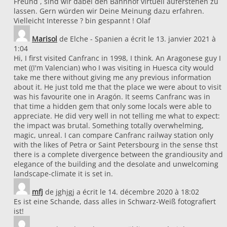
Freund , sind wir dabei den Bahnhof virtuell auferstehen zu
lassen. Gern würden wir Deine Meinung dazu erfahren.
Vielleicht Interesse ? bin gespannt ! Olaf
Marisol
de
Elche - Spanien
a écrit le
13. janvier 2021
à
1:04
Hi, I first visited Canfranc in 1998, I think. An Aragonese guy I
met ((I'm Valencian) who I was visiting in Huesca city would
take me there without giving me any previous information
about it. He just told me that the place we were about to visit
was his favourite one in Aragón. It seems Canfranc was in
that time a hidden gem that only some locals were able to
appreciate. He did very well in not telling me what to expect:
the impact was brutal. Something totally overwhelming,
magic, unreal. I can compare Canfranc railway station only
with the likes of Petra or Saint Petersbourg in the sense thst
there is a complete divergence between the grandiousity and
elegance of the building and the desolate and unwelcoming
landscape-climate it is set in.
mfj
de
jghjgj
a écrit le
14. décembre 2020
à
18:02
Es ist eine Schande, dass alles in Schwarz-Weiß fotografiert
ist!