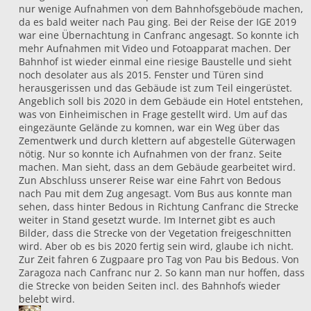
nur wenige Aufnahmen von dem Bahnhofsgeböude machen,
da es bald weiter nach Pau ging. Bei der Reise der IGE 2019
war eine Übernachtung in Canfranc angesagt. So konnte ich
mehr Aufnahmen mit Video und Fotoapparat machen. Der
Bahnhof ist wieder einmal eine riesige Baustelle und sieht
noch desolater aus als 2015. Fenster und Türen sind
herausgerissen und das Gebäude ist zum Teil eingerüstet.
Angeblich soll bis 2020 in dem Gebäude ein Hotel entstehen,
was von Einheimischen in Frage gestellt wird. Um auf das
eingezäunte Gelände zu komnen, war ein Weg über das
Zementwerk und durch klettern auf abgestelle Güterwagen
nötig. Nur so konnte ich Aufnahmen von der franz. Seite
machen. Man sieht, dass an dem Gebäude gearbeitet wird.
Zun Abschluss unserer Reise war eine Fahrt von Bedous
nach Pau mit dem Zug angesagt. Vom Bus aus konnte man
sehen, dass hinter Bedous in Richtung Canfranc die Strecke
weiter in Stand gesetzt wurde. Im Internet gibt es auch
Bilder, dass die Strecke von der Vegetation freigeschnitten
wird. Aber ob es bis 2020 fertig sein wird, glaube ich nicht.
Zur Zeit fahren 6 Zugpaare pro Tag von Pau bis Bedous. Von
Zaragoza nach Canfranc nur 2. So kann man nur hoffen, dass
die Strecke von beiden Seiten incl. des Bahnhofs wieder
belebt wird.