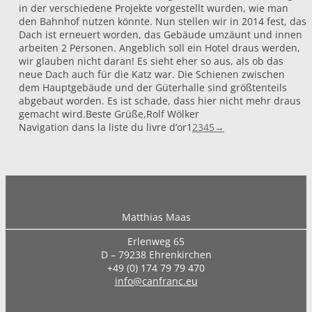
in der verschiedene Projekte vorgestellt wurden, wie man
den Bahnhof nutzen könnte. Nun stellen wir in 2014 fest, das
Dach ist erneuert worden, das Gebäude umzäunt und innen
arbeiten 2 Personen. Angeblich soll ein Hotel draus werden,
wir glauben nicht daran! Es sieht eher so aus, als ob das
neue Dach auch für die Katz war. Die Schienen zwischen
dem Hauptgebäude und der Güterhalle sind größtenteils
abgebaut worden. Es ist schade, dass hier nicht mehr draus
gemacht wird.Beste Grüße,Rolf Wölker
Navigation dans la liste du livre d’or
1
2
3
4
5
→
Matthias Maas
Erlenweg 65
D – 79238 Ehrenkirchen
+49 (0) 174 79 79 470
info@canfranc.eu