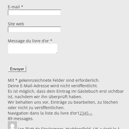
E-mail
*
Site web
Message du livre d’or
*
Mit * gekennzeichnete Felder sind erforderlich.
Deine E-Mail-Adresse wird nicht veröffentlicht.
Es ist möglich, dass dein Eintrag im Gästebuch erst sichtbar
ist, nachdem wir ihn überprüft haben.
Wir behalten uns vor, Einträge zu bearbeiten, zu löschen
oder nicht zu veröffentlichen.
Navigation dans la liste du livre d’or
1
2
3
4
5
→
89 messages.
Ian Platt
de
Stocksmoor, Huddersfield, UK
a écrit le
1.