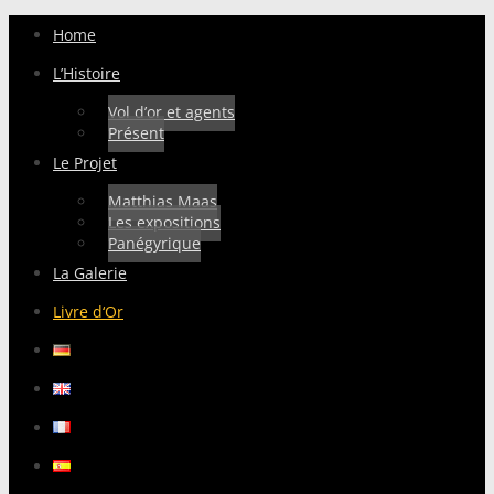
Home
L’Histoire
Vol d’or et agents
Présent
Le Projet
Matthias Maas
Les expositions
Panégyrique
La Galerie
Livre d‘Or