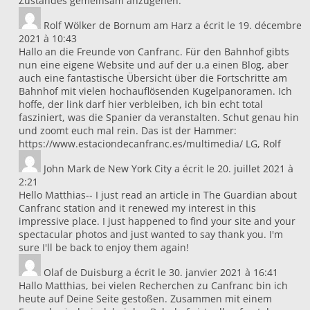
Zustandes gemeinsam anzugehen.
Rolf Wölker
de
Bornum am Harz
a écrit le
19. décembre
2021
à
10:43
Hallo an die Freunde von Canfranc. Für den Bahnhof gibts
nun eine eigene Website und auf der u.a einen Blog, aber
auch eine fantastische Übersicht über die Fortschritte am
Bahnhof mit vielen hochauflösenden Kugelpanoramen. Ich
hoffe, der link darf hier verbleiben, ich bin echt total
fasziniert, was die Spanier da veranstalten. Schut genau hin
und zoomt euch mal rein. Das ist der Hammer:
https://www.estaciondecanfranc.es/multimedia/ LG, Rolf
John Mark
de
New York City
a écrit le
20. juillet 2021
à
2:21
Hello Matthias-- I just read an article in The Guardian about
Canfranc station and it renewed my interest in this
impressive place. I just happened to find your site and your
spectacular photos and just wanted to say thank you. I'm
sure I'll be back to enjoy them again!
Olaf
de
Duisburg
a écrit le
30. janvier 2021
à
16:41
Hallo Matthias, bei vielen Recherchen zu Canfranc bin ich
heute auf Deine Seite gestoßen. Zusammen mit einem