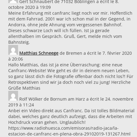
Gert Schnaubert
de
71032 Böblingen
a écrit le
8.
octobre 2020
à
19:09
Meine Erfahrung mit canfranc liegt noch vor mir. Hoffentlich
mit dem Fahrrad. 2001 war ich schon mal in der Gegend, in
Andorra, ohne jede Ahnung vom vergessenen Bahnhof.
Dieses schwarze Loch will ich füllen. Ist ja gerade
allenthalben im Gespräch. Gruß, Gert, melde mich vom
Bahnsteig.
Matthias Schneege
de
Bremen
a écrit le
7. février 2020
à
20:06
Hallo Matthias, das ist ja eine Überraschung: eine neue
Canfranc-Website! Wie geht es dir in deinem neuen Leben,
so ganz lässt dich die Fotografie offenbar doch nicht los?! Für
Retrospektiven sind wir ja doch noch viel zu jung! Herzliche
Grüße Matthias
Rolf Wölker
de
Bornum am Harz
a écrit le
24. novembre
2019
à
11:24
Anbei ein Video direkt aus Canfranc. Da ist tolles Bildmaterial
dabei, welches ganz deutlich aufzeigt, dass die Arbeiten mit
Hochdruck voran gehen. Unglaublich!
https://www.radiohuesca.com/emisoras/radio-jaca/la-
estacion-de-canfranc-en-plena-obra-29102019-131267.html