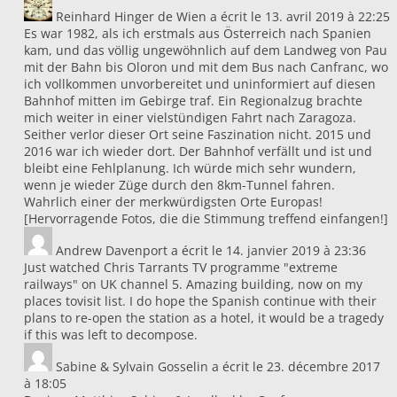
Reinhard Hinger
de
Wien
a écrit le
13. avril 2019
à
22:25
Es war 1982, als ich erstmals aus Österreich nach Spanien
kam, und das völlig ungewöhnlich auf dem Landweg von Pau
mit der Bahn bis Oloron und mit dem Bus nach Canfranc, wo
ich vollkommen unvorbereitet und uninformiert auf diesen
Bahnhof mitten im Gebirge traf. Ein Regionalzug brachte
mich weiter in einer vielstündigen Fahrt nach Zaragoza.
Seither verlor dieser Ort seine Faszination nicht. 2015 und
2016 war ich wieder dort. Der Bahnhof verfällt und ist und
bleibt eine Fehlplanung. Ich würde mich sehr wundern,
wenn je wieder Züge durch den 8km-Tunnel fahren.
Wahrlich einer der merkwürdigsten Orte Europas!
[Hervorragende Fotos, die die Stimmung treffend einfangen!]
Andrew Davenport
a écrit le
14. janvier 2019
à
23:36
Just watched Chris Tarrants TV programme "extreme
railways" on UK channel 5. Amazing building, now on my
places tovisit list. I do hope the Spanish continue with their
plans to re-open the station as a hotel, it would be a tragedy
if this was left to decompose.
Sabine & Sylvain Gosselin
a écrit le
23. décembre 2017
à
18:05