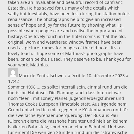
taken are an invaluable and beautiful record of Canfranc
Estación. He has saved for us many of the details which,
sadly but inevitably, have been lost during the station hotel’s
renaissance. The photographs help to give an increased
sense of hope and joy for the future by showing what _is_
possible when people care and realise the importance of
history. One lovely touch in the hotel rooms is that the old,
original, worn and weathered window frames have been
used as picture frames for images of the old hotel. It’s a
lovely touch. I hope some of Matthias’s photographs have
been, or can be thus used. They deserve to be. Thank you for
your work, Matthias.
Marc
de
Zentralschweiz
a écrit le
10. décembre 2023
à
17:42
Sommer 1998 ... es sollte Interrail sein, einmal rund um die
Iberische Halbinsel. Die Planung fand, dass Internet war
noch "leer", mit Lonely Planet, Jugendherbergsführer und
Thomas Cook's European Timetable statt. Aus irgendeinem
Grund entschied ich mich gegen die Küstenbahnen und für
die zweifache Pyrenäenüberquerung. Der Bus aus Pau
(Oloron?) eierte die Passhöhe herunter und hielt an keinem
isolierten Bahnsteig, sondern an einem Bahnhof. Und was
für einem! Die wenigen Stunden rund um die "strategische