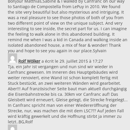
Bonjour Matthias,Sabine & I walked by Canfranc on our way
to Santiago de Compostella from LePuy in 2010. We found
the site very beautiful but also mysterious and intriguing. It
was a real pleasure to see those photos of both of you from
two different point of view on the unique subject. And very
interesting to see inside, the secret part for us. I can imagine
the feeling to walk alone in this abandoned building. It
remind me when I was a kid in Canada and walking inside an
isolated abandoned house, a mix of fear & wonder! Thank
you and hope to see you again in our place.Sylvain
Rolf Wölker
a écrit le
29. juillet 2015
à
17:27
Tja, ein Jahr ist vergangen und nun sind wir wieder in
Canfranc gewesen. Im Inneren des Hauptgebäudes wird
weiter renoviert, eine Wand ist schon komplett fertig mit
Stuck bestückt, an zwei weiteren Wänden wird gearbeitet.
Aber!!! Auf französischer Seite baut man aktuell durchgängig
die Eisenbahnstrecke bis ca. 30km vor Canfranc auf! Das
Gleisbett wird erneuert, Gleise gelegt, die Strecke freigelegt...
In Canfranc spricht man von einer Wiedereröffnung der
Strecke, nur, was machen die mit dem LSC??? Auf jeden Fall
wird kräftig gewerkelt und die Hoffnung stirbt ja immer zu
letzt..BG,Rolf