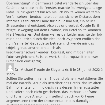
Übernachtung" in Canfrancs Hostel wanderte ich über das
Gelände, schaute in die Fenster, machte (zu) wenige analoge
Fotos. Zurückgekehrt bin ich nie, ich wollte keinen weiteren
Verfall sehen - beobachtete aber aus sicherer Distanz, dem
Internet. Es tauchten Pläne für ein Casino auf, ein neuer
Strassentunnel entstand. Also aus und vorbei. Google Earth
zeigte Bewegung auf dem Gelände, ein Hotel sollte kommen.
Hier? Vergiss' es! Und dann war es da. Leider machte der Job
mir einen Strich durch die Idee, nach 25 Jahren endlich das
nun "sanierte" Gebäude zu betreten. Ich werde mir das
Objekt genau anschauen, auch als
kreditkartenschwenkender Hotelgast, und mit den alten
Fotos vergleichen. Es ist es wert. Und europaweit in dieser
Dimension einzigartig.
Dr. Michael Treude
de
Siegen
a écrit le
25. juillet 2022
à
15:25
Sollten Sie weiterhin einen Bildband planen, kontaktieren Sie
mal die Barcelò Group als Betreiber des Hotels, das im alten
Bahnhof entsteht, il mio design als dessen Innenausstatter
und, sofern noch nicht geschehen, das Rathaus Canfranc
und Turismo de Aragón, um vielleicht auch vor Ort eine
angemessene Form der Dokumentation des damaligen