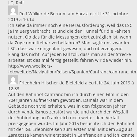
LG, Rolf
Rolf Wölker
de
Bornum am Harz
a écrit le
31. octobre
2019
à
10:14
Ich sehe da immer noch eine Herausforderung, weil das LSC
ja im Berg verbracht ist und die den Tunnel für die Fahrten
nutzen. Ob das für die Messungen dort zuträglich ist, wenn
da Züge unmittelbar vorbeifahren? Man sagte uns zwar im
LSC, dass wäre eingeplant gewesen, doch überzeugend
klang das nicht. Auf jeden Fall toll, dass man an der Strecke
arbeitet. Ist das mal fertig gestellt, fahren wir da wieder hin.
http://www.woelkers-
fotowelt.de/Navigation/Reisen/Spanien/Canfranc/canfranc.htm
Friedhelm Hilscher
de
Bielefeld
a écrit le
24. juin 2019
à
12:33
Auf den Bahnhof Canfranc bin ich durch einen Film in den
70er Jahren aufmerksam geworden. Damals war in dem
Gebäude noch viel erhalten, was in den folgenden Jahren
durch Vandalismus zerstört wurde und durch den Wegfall
der Anbindung an Frankreich noch weiter dem Verfall
preisgegeben wurde. Im Jahr 2015 besuchte ich den Bahnhof
mit der IGE Erlebnisreisen zum ersten Mal. Mit dem Zug aus
Zaragossa kamen wir erst spät in Canfranc an und ich konnte