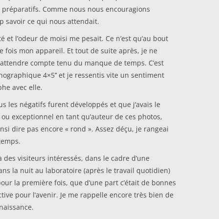
les préparatifs. Comme nous nous encouragions
op savoir ce qui nous attendait.
é et l’odeur de moisi me pesait. Ce n’est qu’au bout
e fois mon appareil. Et tout de suite après, je ne
lus attendre compte tenu du manque de temps. C’est
hographique 4×5’’ et je ressentis vite un sentiment
he avec elle.
 les négatifs furent développés et que j’avais le
n ou exceptionnel en tant qu’auteur de ces photos,
nsi dire pas encore « rond ». Assez déçu, je rangeai
 temps.
 des visiteurs intéressés, dans le cadre d’une
s la nuit au laboratoire (après le travail quotidien)
our la première fois, que d’une part c’était de bonnes
ctive pour l’avenir. Je me rappelle encore très bien de
enaissance.