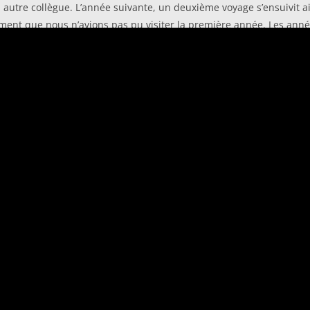
un autre collègue. L’année suivante, un deuxième voyage s’ensuivit 
timent que nous n’avions pas pu visiter la première année. Les ann
 images que je montre ici ont été prises dans les années 1996-2000,
 la détérioration, et du vandalisme qui avait aussi beaucoup détrui
her comme aucun autre. Et je souhaite que celui qui visionnera me
e suis dans la région, plus pour photographier, mais par attacheme
os. Et pourtant, chaque fois je marche au moins deux heures dans le
vegardé, surtout la gare et que la ligne de chemin de fer sera rétabl
Matthias Maas
Erlenweg 65
D – 79238 Ehrenkirchen