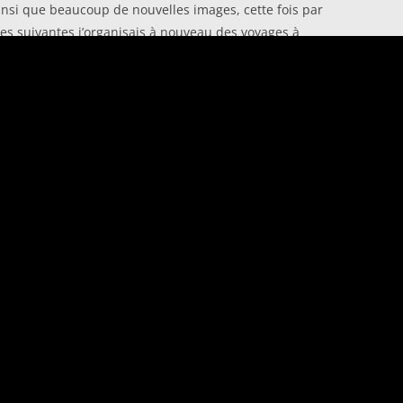
ainsi que beaucoup de nouvelles images, cette fois par
ées suivantes j’organisais à nouveau des voyages à
 quand je me suis rendu compte que le travail
t.
s images, puisse retrouver ce sentiment dans les
nt. Le lieu a changé, il y a beaucoup de choses qu’on
 calme et le silence sur le site pour retrouver ce
ie. Et si un jour, il y avait un livre avec mes photos,