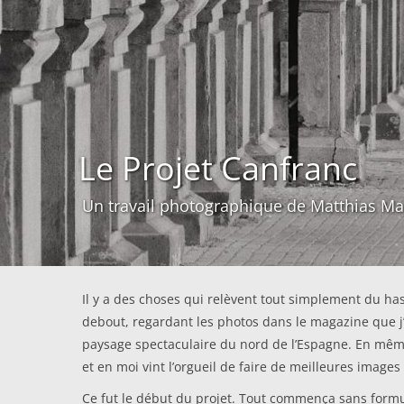
Le Projet Canfranc
Un travail photographique de Matthias M
Il y a des choses qui relèvent tout simplement du has
debout, regardant les photos dans le magazine que j’a
paysage spectaculaire du nord de l’Espagne. En même t
et en moi vint l’orgueil de faire de meilleures images 
Ce fut le début du projet. Tout commença sans formul