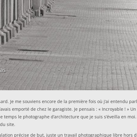
aas
ard. Je me souviens encore de la première fois où j’ai entendu parl
vais emporté de chez le garagiste. Je pensais : « Incroyable ! » Un
emps le photographe d’architecture que je suis s’éveilla en moi. L
du site.
ation précise de but, juste un travail photographique libre hors du