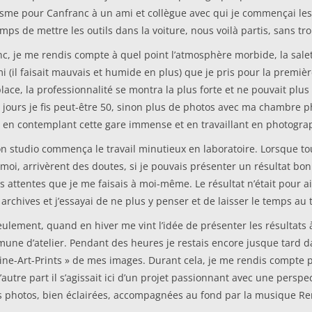
siasme pour Canfranc à un ami et collègue avec qui je commençai 
mps de mettre les outils dans la voiture, nous voilà partis, sans tr
nc, je me rendis compte à quel point l’atmosphère morbide, la salet
i (il faisait mauvais et humide en plus) que je pris pour la premièr
place, la professionnalité se montra la plus forte et ne pouvait p
q jours je fis peut-être 50, sinon plus de photos avec ma chambre p
en contemplant cette gare immense et en travaillant en photograp
 studio commença le travail minutieux en laboratoire. Lorsque tous
 moi, arrivèrent des doutes, si je pouvais présenter un résultat bo
 attentes que je me faisais à moi-même. Le résultat n’était pour ai
archives et j’essayai de ne plus y penser et de laisser le temps au
ulement, quand en hiver me vint l’idée de présenter les résultats à
une d’atelier. Pendant des heures je restais encore jusque tard dan
 Fine-Art-Prints » de mes images. Durant cela, je me rendis compte p
autre part il s’agissait ici d’un projet passionnant avec une perspe
les photos, bien éclairées, accompagnées au fond par la musique R