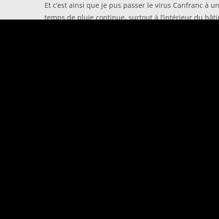
Et c’est ainsi que je pus passer le virus Canfranc à 
temps de pluie continue, surtout à l’intérieur du bâ
Canfranc pour continuer le travail de ce projet. Les
photographique était terminé, entre autre à cause de
De cette façon, Canfranc m’est devenu un lieu très c
photos. J’essaie de visiter la gare à nouveau quand j
ne trouve plus et qu’on peut voir encore sur les phot
sentiment de familiarité. J’espère que le lieu sera sau
le projet serait achevé !
© Matthias Maas 2019