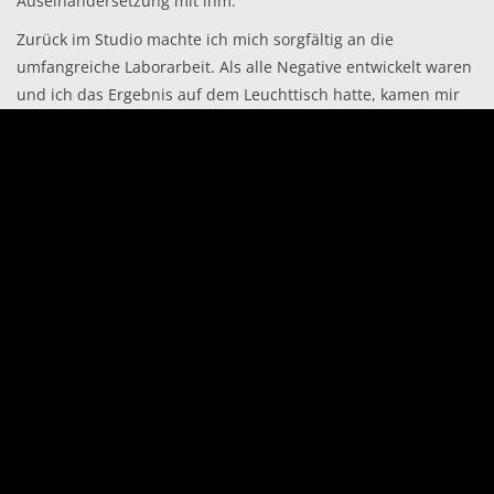
Auseinandersetzung mit ihm.
Zurück im Studio machte ich mich sorgfältig an die
umfangreiche Laborarbeit. Als alle Negative entwickelt waren
und ich das Ergebnis auf dem Leuchttisch hatte, kamen mir
auf einmal Zweifel, ob ich damit als Bildautor, meinen
Erwartungen an mich selbst entsprechend, ein gutes oder
herausragendes Bildergebnis vorlegen könnte. Das Resultat
war irgendwie noch nicht „rund“. Einigermaßen bedrückt
legte ich die Arbeit im Archiv nieder, und versuchte, erst
einmal nicht mehr daran zu denken und etwas Zeit ins Land
gehen zu lassen.
Das änderte sich erst, als im Winter die Idee aufkam, im
Rahmen einer gemeinsamen Atelierausstellung die
Ergebnisse der Fahrt interessierten Betrachtern vorzustellen.
Stundenlang stand ich nach der täglichen Arbeit bis spät in
die Nacht im Labor und machte die Fine-Art-Prints meiner
Bilder. Dabei wurde mir zum ersten Mal klar, dass es zum
Einen gute Aufnahmen waren und zum Anderen, dass es sich