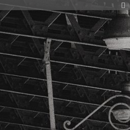
Raubgold und Agenten
Heute
Matthias Maas
Ausstellungen
Laudatio